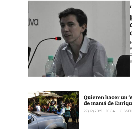
E
v
c
1
Quieren hacer un ‘
de mamá de Enriqu
27/12/2021 - 10:34
GISSEL