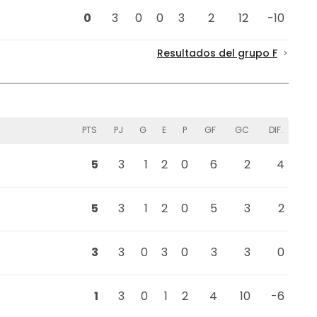
0
3
0
0
3
2
12
-10
Resultados del grupo F
PTS
PJ
G
E
P
GF
GC
DIF.
5
3
1
2
0
6
2
4
5
3
1
2
0
5
3
2
3
3
0
3
0
3
3
0
1
3
0
1
2
4
10
-6