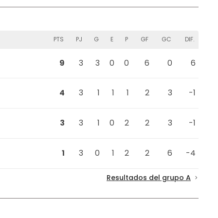
PTS
PJ
G
E
P
GF
GC
DIF.
9
3
3
0
0
6
0
6
4
3
1
1
1
2
3
-1
3
3
1
0
2
2
3
-1
1
3
0
1
2
2
6
-4
Resultados del grupo A