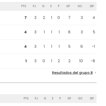
PTS
PJ
G
E
P
GF
GC
DIF.
7
3
2
1
0
7
3
4
4
3
1
1
1
8
3
5
4
3
1
1
1
5
6
-1
1
3
0
1
2
2
10
-8
Resultados del grupo B
PTS
PJ
G
E
P
GF
GC
DIF.