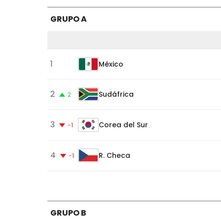
GRUPO A
Clasificación
1
México
del
Grupo
2
Sudáfrica
2
A
3
Corea del Sur
-1
4
R. Checa
-1
GRUPO B