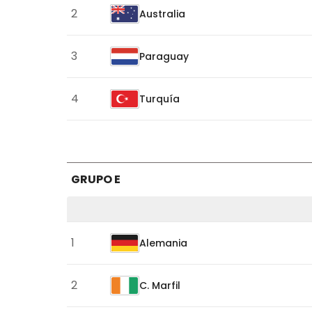
2
Australia
D
3
Paraguay
4
Turquía
GRUPO E
Clasificación
1
Alemania
del
Grupo
2
C. Marfil
E