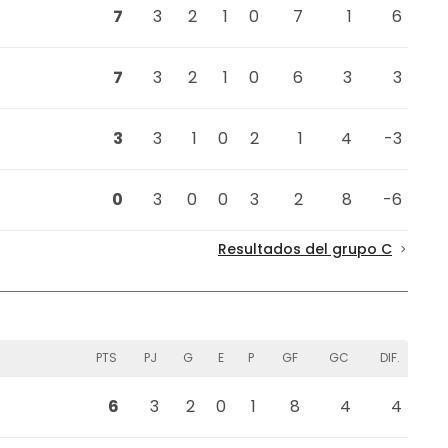
7
3
2
1
0
7
1
6
7
3
2
1
0
6
3
3
3
3
1
0
2
1
4
-3
0
3
0
0
3
2
8
-6
Resultados del grupo C
PTS
PJ
G
E
P
GF
GC
DIF.
6
3
2
0
1
8
4
4