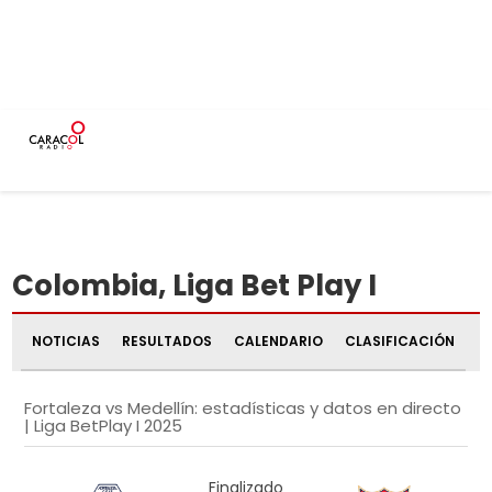
Actualizado 09
INICIO
DEPORTES
PODCAST
CIUDADES
PROGRAMAS
Aug 2026 07:28
Colombia, Liga Bet Play I
NOTICIAS
RESULTADOS
CALENDARIO
CLASIFICACIÓN
Fortaleza vs Medellín: estadísticas y datos en directo
| Liga BetPlay I 2025
Finalizado