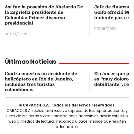
Así fue la posesión de Abelardo De
Jefe de finanzas 
la Espriella presidente de
Golfo ofreció $50
Colombia: Primer discurso
teniente para evi
presidencial
07/08/2026
08/08/2026
Últimas Noticias
Cuatro muertos en accidente de
El cáncer que pa
helicóptero en Rio de Janeiro,
es “muy doloroso
incluidas tres turistas
debilitante”, reve
colombianas
© CARACOL S.A. Todos los derechos reservados.
CARACOL S.A. realiza una reserva expresa de las reproducciones y
usos de las obras y otras prestaciones accesibles desde este sitio
web a medios de lectura mecánica u otros medios que resulten
adecuados.