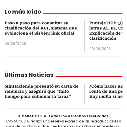
Lo más leído
Paso a paso para consultar su
Puntaje RUI: ¿Qué
clasificación del RUI, sistema que
letras A1, B2, C1 
evoluciona el Sisbén: link oficial
Explicación de ‘
clasificación’
05/08/2026
03/08/2026
Últimas Noticias
MinHacienda presentó su carta de
¿Cómo hacer una 
renuncia y aseguró que “faltó
renta de una pers
tiempo para culminar la tarea”
Hay multa si no s
© CARACOL S.A. Todos los derechos reservados.
CARACOL S.A. realiza una reserva expresa de las reproducciones y
usos de las obras y otras prestaciones accesibles desde este sitio