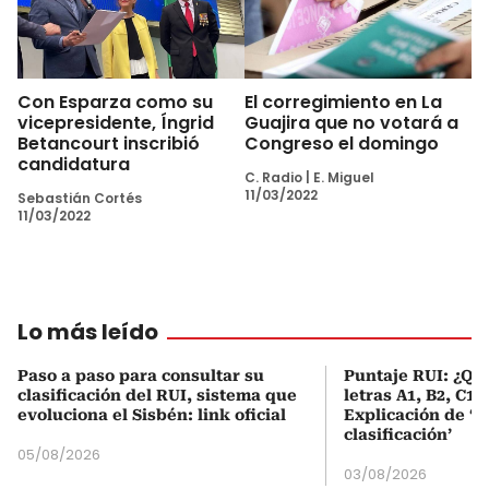
Con Esparza como su
El corregimiento en La
vicepresidente, Íngrid
Guajira que no votará a
Betancourt inscribió
Congreso el domingo
candidatura
C. Radio
|
E. Miguel
11/03/2022
Sebastián Cortés
11/03/2022
Lo más leído
Paso a paso para consultar su
Puntaje RUI: ¿Qué
clasificación del RUI, sistema que
letras A1, B2, C1 
evoluciona el Sisbén: link oficial
Explicación de ‘
clasificación’
05/08/2026
03/08/2026