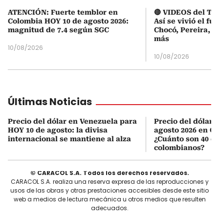
ATENCIÓN: Fuerte temblor en
🔴 VIDEOS del Te
Colombia HOY 10 de agosto 2026:
Así se vivió el fu
magnitud de 7.4 según SGC
Chocó, Pereira, C
más
10/08/2026
10/08/2026
Últimas Noticias
Precio del dólar en Venezuela para
Precio del dólar 
HOY 10 de agosto: la divisa
agosto 2026 en C
internacional se mantiene al alza
¿Cuánto son 40 d
colombianos?
© CARACOL S.A. Todos los derechos reservados.
CARACOL S.A. realiza una reserva expresa de las reproducciones y
usos de las obras y otras prestaciones accesibles desde este sitio
web a medios de lectura mecánica u otros medios que resulten
adecuados.