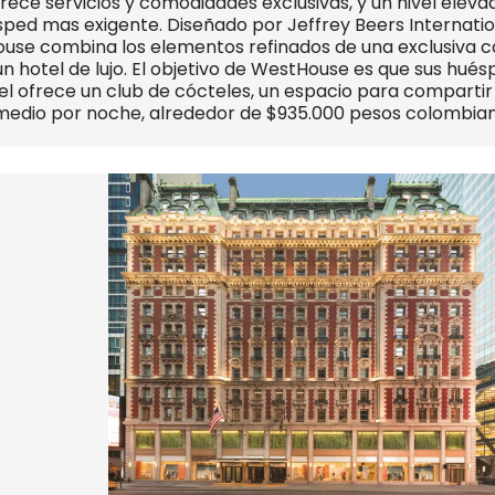
ce servicios y comodidades exclusivas, y un nivel elevad
sped mas exigente. Diseñado por Jeffrey Beers Internation
use combina los elementos refinados de una exclusiva ca
n hotel de lujo. El objetivo de WestHouse es que sus hué
l ofrece un club de cócteles, un espacio para compartir 
omedio por noche, alrededor de $935.000 pesos colombia