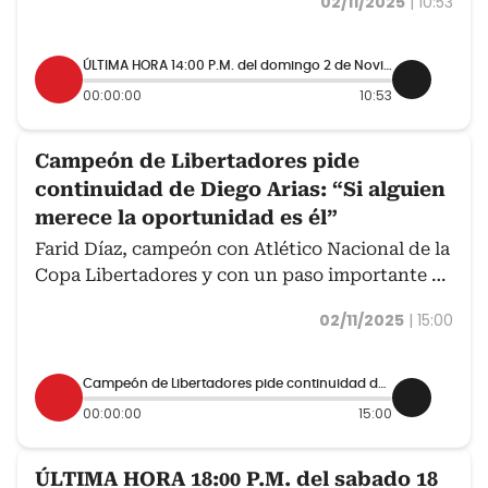
02/11/2025
|
10:53
ÚLTIMA HORA 14:00 P.M. del domingo 2 de Noviembre de 2025
00:00:00
10:53
Campeón de Libertadores pide
continuidad de Diego Arias: “Si alguien
merece la oportunidad es él”
Farid Díaz, campeón con Atlético Nacional de la
Copa Libertadores y con un paso importante en
la Selección Colombia, dialogó con Caracol
02/11/2025
|
15:00
Deportes de Caracol Radio, donde se refirió a la
actualidad del equipo antioqueño y el
desempeño que ha tenido con el técnico Diego
Campeón de Libertadores pide continuidad de Diego Arias: “Si alguien merece la oportunidad es él”
Arias.
00:00:00
15:00
ÚLTIMA HORA 18:00 P.M. del sabado 18