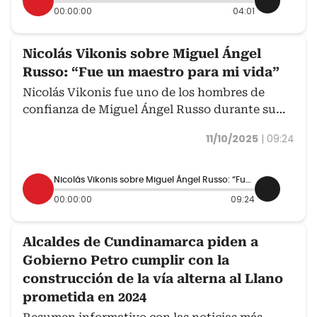
00:00:00
04:01
Nicolás Vikonis sobre Miguel Ángel
Russo: “Fue un maestro para mi vida”
Nicolás Vikonis fue uno de los hombres de
confianza de Miguel Ángel Russo durante su
tiempo en Millonarios. El uruguayo y el técnico
11/10/2025
|
09:24
argentino vivieron un 2017 de ensueño, en el
que juntos conquistaron la Liga colombiana del
2017-II.
Nicolás Vikonis sobre Miguel Ángel Russo: “Fue un maestro para mi vida”
00:00:00
09:24
Alcaldes de Cundinamarca piden a
Gobierno Petro cumplir con la
construcción de la vía alterna al Llano
prometida en 2024