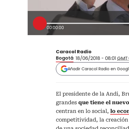
00:00:00
Caracol Radio
Bogotá
18/06/2018 - 08:01
GMT
Añadir Caracol Radio en Goog
El presidente de la Andi, B
grandes
que tiene el nuev
centran en lo social,
lo eco
competitividad, la creación
de una sociedad reconciliad