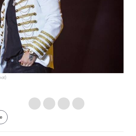
hot
)
le