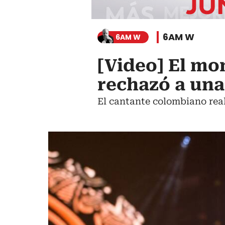
6AM W
6AM W
[Video] El m
rechazó a una
El cantante colombiano real