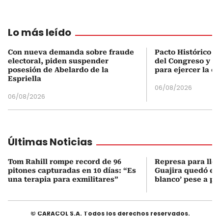
Lo más leído
Con nueva demanda sobre fraude
Pacto Histórico d
electoral, piden suspender
del Congreso y e
posesión de Abelardo de la
para ejercer la o
Espriella
06/08/2026
06/08/2026
Últimas Noticias
Tom Rahill rompe record de 96
Represa para lle
pitones capturadas en 10 días: “Es
Guajira quedó en 
una terapia para exmilitares”
blanco’ pese a p
© CARACOL S.A. Todos los derechos reservados.