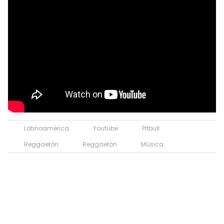
Latinoamérica
Youtube
Pitbull
Reggaetón
Reggaetón
Música