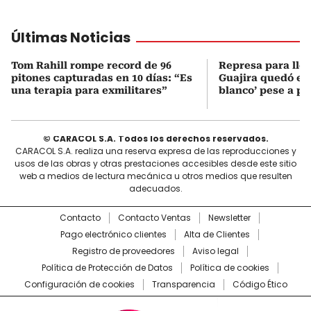
Últimas Noticias
Tom Rahill rompe record de 96
Represa para lle
pitones capturadas en 10 días: “Es
Guajira quedó en 
una terapia para exmilitares”
blanco’ pese a p
© CARACOL S.A. Todos los derechos reservados.
CARACOL S.A. realiza una reserva expresa de las reproducciones y
usos de las obras y otras prestaciones accesibles desde este sitio
web a medios de lectura mecánica u otros medios que resulten
adecuados.
Contacto
Contacto Ventas
Newsletter
Pago electrónico clientes
Alta de Clientes
Registro de proveedores
Aviso legal
Política de Protección de Datos
Política de cookies
Configuración de cookies
Transparencia
Código Ético