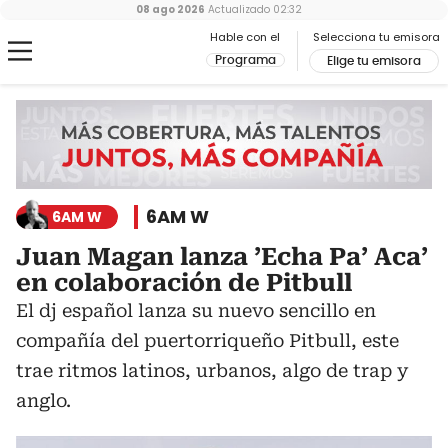
08 ago 2026
Actualizado
02:32
Hable con el
Selecciona tu emisora
Programa
Elige tu emisora
6AM W
6AM W
Juan Magan lanza ’Echa Pa’ Aca’
en colaboración de Pitbull
El dj español lanza su nuevo sencillo en
compañía del puertorriqueño Pitbull, este
trae ritmos latinos, urbanos, algo de trap y
anglo.