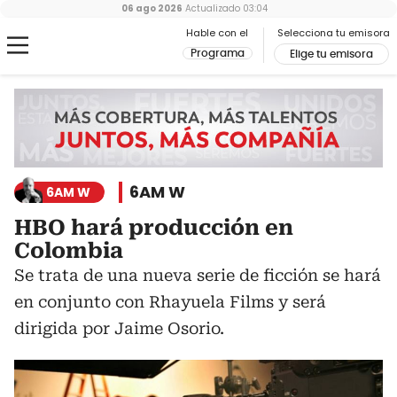
06 ago 2026
Actualizado
03:04
Hable con el
Selecciona tu emisora
Programa
Elige tu emisora
6AM W
6AM W
HBO hará producción en
Colombia
Se trata de una nueva serie de ficción se hará
en conjunto con Rhayuela Films y será
dirigida por Jaime Osorio.