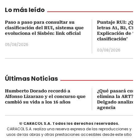
Lo más leído
Paso a paso para consultar su
Puntaje RUI: ¿Qué
clasificación del RUI, sistema que
letras A1, B2, C1 
evoluciona el Sisbén: link oficial
Explicación de ‘
clasificación’
05/08/2026
03/08/2026
Últimas Noticias
Humberto Dorado recordó a
¿Qué pasará con l
Alfonso Lizarazo y el concurso que
elimina la ART? D
cambió su vida a los 16 años
Delgado analizó e
agencia
© CARACOL S.A. Todos los derechos reservados.
CARACOL S.A. realiza una reserva expresa de las reproducciones y
usos de las obras y otras prestaciones accesibles desde este sitio