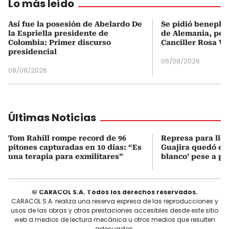
Lo más leído
Así fue la posesión de Abelardo De
Se pidió beneplá
la Espriella presidente de
de Alemania, pero
Colombia: Primer discurso
Canciller Rosa Vi
presidencial
06/08/2026
08/08/2026
Últimas Noticias
Tom Rahill rompe record de 96
Represa para lle
pitones capturadas en 10 días: “Es
Guajira quedó en 
una terapia para exmilitares”
blanco’ pese a p
© CARACOL S.A. Todos los derechos reservados.
CARACOL S.A. realiza una reserva expresa de las reproducciones y
usos de las obras y otras prestaciones accesibles desde este sitio
web a medios de lectura mecánica u otros medios que resulten
adecuados.