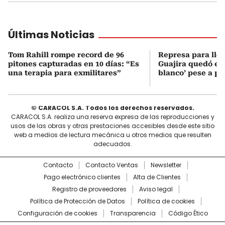
Últimas Noticias
Tom Rahill rompe record de 96
Represa para lle
pitones capturadas en 10 días: “Es
Guajira quedó en 
una terapia para exmilitares”
blanco’ pese a p
© CARACOL S.A. Todos los derechos reservados.
CARACOL S.A. realiza una reserva expresa de las reproducciones y
usos de las obras y otras prestaciones accesibles desde este sitio
web a medios de lectura mecánica u otros medios que resulten
adecuados.
Contacto
Contacto Ventas
Newsletter
Pago electrónico clientes
Alta de Clientes
Registro de proveedores
Aviso legal
Política de Protección de Datos
Política de cookies
Configuración de cookies
Transparencia
Código Ético