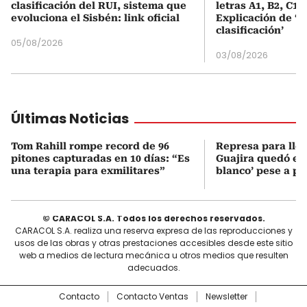
clasificación del RUI, sistema que
letras A1, B2, C1 
evoluciona el Sisbén: link oficial
Explicación de ‘
clasificación’
05/08/2026
03/08/2026
Últimas Noticias
Tom Rahill rompe record de 96
Represa para lle
pitones capturadas en 10 días: “Es
Guajira quedó en 
una terapia para exmilitares”
blanco’ pese a p
© CARACOL S.A. Todos los derechos reservados.
CARACOL S.A. realiza una reserva expresa de las reproducciones y
usos de las obras y otras prestaciones accesibles desde este sitio
web a medios de lectura mecánica u otros medios que resulten
adecuados.
Contacto
Contacto Ventas
Newsletter