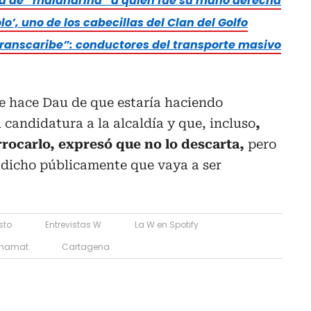
ta de “malandrina” a quien fue su mano derecha
lo’, uno de los cabecillas del Clan del Golfo
 Transcaribe”: conductores del transporte masivo
le hace Dau de que estaría haciendo
candidatura a la alcaldía y que, incluso
,
rrocarlo, expresó que no lo descarta,
pero
dicho públicamente que vaya a ser
sto
Entrevistas W
La W en Spotify
Chamat
Cartagena