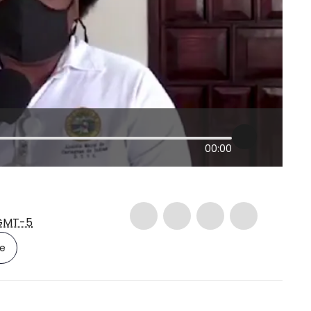
00:00
GMT-5
le