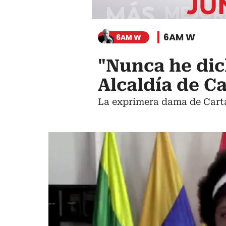
6AM W
6AM W
"Nunca he dic
Alcaldía de C
La exprimera dama de Carta