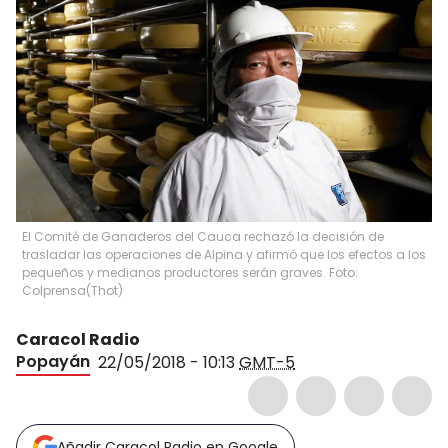
El Comité de Ganaderos del Cauca rechazó la decisión de
trasladar las operaciones de Alpina y afirmó que los efectos a los
pequeños y medianos productores serán graves. Foto:
Colprensa
(
Thot
)
Caracol Radio
Popayán
22/05/2018 - 10:13
GMT-5
Añadir Caracol Radio en Google