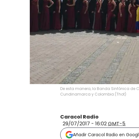
De esta manera, la Banda Sinfónica de Ca
Cundinamarca y Colombia.
(
Thot
)
Caracol Radio
29/07/2017 - 16:02
GMT-5
Añadir Caracol Radio en Goog