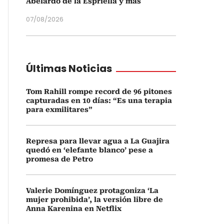
Abelardo de la Espriella y más
07/08/2026
Últimas Noticias
Tom Rahill rompe record de 96 pitones
capturadas en 10 días: “Es una terapia
para exmilitares”
Represa para llevar agua a La Guajira
quedó en ‘elefante blanco’ pese a
promesa de Petro
Valerie Domínguez protagoniza ‘La
mujer prohibida’, la versión libre de
Anna Karenina en Netflix