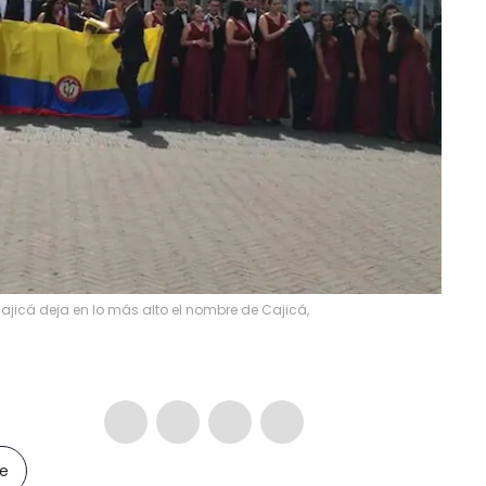
jicá deja en lo más alto el nombre de Cajicá,
le