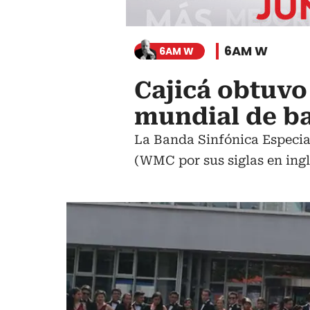
6AM W
6AM W
Cajicá obtuvo
mundial de b
La Banda Sinfónica Especia
(WMC por sus siglas en inglé