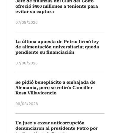
Jefe de finanzas del Clan del Golfo
ofreció $500 millones a teniente para
evitar su captura
07/08/2026
La última apuesta de Petro: firmó ley
de alimentación universitaria; queda
pendiente su financiación
07/08/2026
Se pidió beneplácito a embajada de
Alemania, pero se retiró: Canciller
Rosa Villavicencio
06/08/2026
Un juez y exzar anticorrupción
denunciaron al presidente Petro por