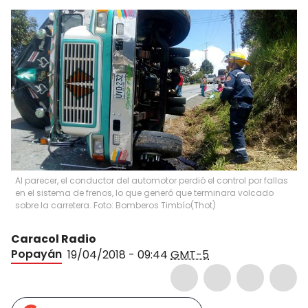
Al parecer, el conductor del automotor perdió el control por fallas
en el sistema de frenos, lo que generó que terminara volcado
sobre la carretera. Foto: Bomberos Timbío
(
Thot
)
Caracol Radio
Popayán
19/04/2018 - 09:44
GMT-5