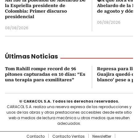
Así fue la posesión de Abelardo De
🔴A qué hora es l
la Espriella presidente de
Abelardo de la Es
Colombia: Primer discurso
de agosto y dónd
presidencial
06/08/2026
08/08/2026
Últimas Noticias
Tom Rahill rompe record de 96
Represa para lle
pitones capturadas en 10 días: “Es
Guajira quedó en 
una terapia para exmilitares”
blanco’ pese a p
© CARACOL S.A. Todos los derechos reservados.
CARACOL S.A. realiza una reserva expresa de las reproducciones y
usos de las obras y otras prestaciones accesibles desde este sitio
web a medios de lectura mecánica u otros medios que resulten
adecuados.
Contacto
Contacto Ventas
Newsletter