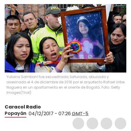
Yuliana Samboní fue secuestrada, torturada, abusada y
asesinada el 4 de diciembre de 2016 por el arquitecto Rafael Uribe
Noguera en un apartamento en el oriente de Bogotá. Foto: Getty
Images
(
Thot
)
Caracol Radio
Popayán
04/12/2017 - 07:26
GMT-5