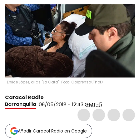
Enilce López, alias "La Gata". Foto: Colprensa
(
Thot
)
Caracol Radio
Barranquilla
09/05/2018 - 12:43
GMT-5
Añadir Caracol Radio en Google