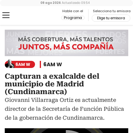
09 ago 2026
Actualizado
09:54
Hable con el
Selecciona tu emisora
Programa
Elige tu emisora
6AM W
6AM W
Capturan a exalcalde del
municipio de Madrid
(Cundinamarca)
Giovanni Villarraga Ortiz es actualmente
director de la Secretaría de Función Pública
de la gobernación de Cundinamarca.