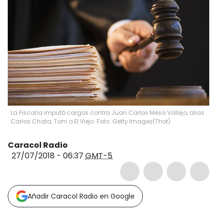
La Fiscalía imputó cargos contra Juan Carlos Mesa Vallejo, alias
Carlos Chata, Tom o El Viejo. Foto: Getty Images
(
Thot
)
Caracol Radio
27/07/2018 - 06:37
GMT-5
Añadir Caracol Radio en Google