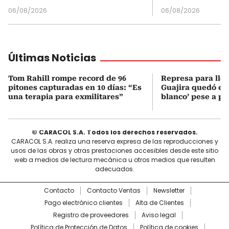
06/08/2026
06/08/2026
Últimas Noticias
Tom Rahill rompe record de 96
Represa para lle
pitones capturadas en 10 días: “Es
Guajira quedó en 
una terapia para exmilitares”
blanco’ pese a p
© CARACOL S.A. Todos los derechos reservados.
CARACOL S.A. realiza una reserva expresa de las reproducciones y
usos de las obras y otras prestaciones accesibles desde este sitio
web a medios de lectura mecánica u otros medios que resulten
adecuados.
Contacto
Contacto Ventas
Newsletter
Pago electrónico clientes
Alta de Clientes
Registro de proveedores
Aviso legal
Política de Protección de Datos
Política de cookies