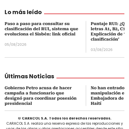
Lo más leído
Paso a paso para consultar su
Puntaje RUI: ¿Qué
clasificación del RUI, sistema que
letras A1, B2, C1 
evoluciona el Sisbén: link oficial
Explicación de ‘
clasificación’
05/08/2026
03/08/2026
Últimas Noticias
Gobierno Petro acusa de hacer
No han entrado U
campaña a funcionario que
manipulación en C
designó para coordinar posesión
Embajadora de C
presidencial
Haití
© CARACOL S.A. Todos los derechos reservados.
CARACOL S.A. realiza una reserva expresa de las reproducciones y
usos de las obras y otras prestaciones accesibles desde este sitio