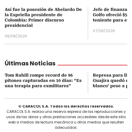
Así fue la posesión de Abelardo De
Jefe de finanzas 
la Espriella presidente de
Golfo ofreció $50
Colombia: Primer discurso
teniente para evi
presidencial
07/08/2026
08/08/2026
Últimas Noticias
Tom Rahill rompe record de 96
Represa para lle
pitones capturadas en 10 días: “Es
Guajira quedó en 
una terapia para exmilitares”
blanco’ pese a p
© CARACOL S.A. Todos los derechos reservados.
CARACOL S.A. realiza una reserva expresa de las reproducciones y
usos de las obras y otras prestaciones accesibles desde este sitio
web a medios de lectura mecánica u otros medios que resulten
adecuados.