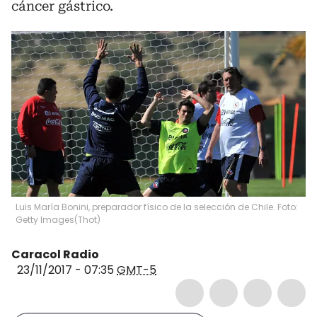
cáncer gástrico.
Luis María Bonini, preparador físico de la selección de Chile. Foto:
Getty Images
(
Thot
)
Caracol Radio
23/11/2017 - 07:35
GMT-5