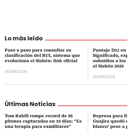
Lo más leído
Paso a paso para consultar su
Puntaje D21 en el
clasificación del RUI, sistema que
Significado, expl
evoluciona el Sisbén: link oficial
subsidios a los q
el Sisbén 2026
05/08/2026
06/08/2026
Últimas Noticias
Tom Rahill rompe record de 96
Represa para lle
pitones capturadas en 10 días: “Es
Guajira quedó en 
una terapia para exmilitares”
blanco’ pese a p