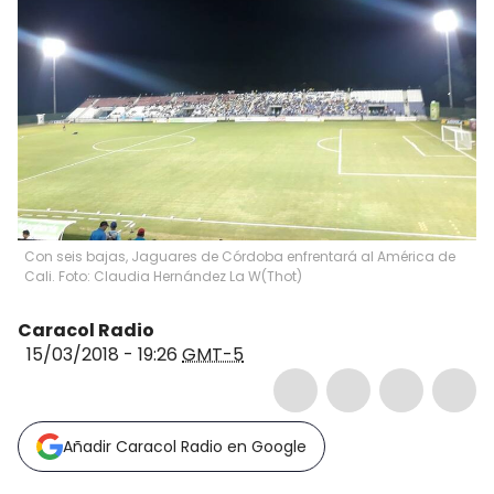
Con seis bajas, Jaguares de Córdoba enfrentará al América de
Cali. Foto: Claudia Hernández La W
(
Thot
)
Caracol Radio
15/03/2018 - 19:26
GMT-5
Añadir Caracol Radio en Google