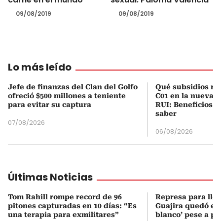
09/08/2019
09/08/2019
Lo más leído
Jefe de finanzas del Clan del Golfo
Qué subsidios rec
ofreció $500 millones a teniente
C01 en la nueva c
para evitar su captura
RUI: Beneficios y
saber
07/08/2026
06/08/2026
Últimas Noticias
Tom Rahill rompe record de 96
Represa para lle
pitones capturadas en 10 días: “Es
Guajira quedó en 
una terapia para exmilitares”
blanco’ pese a p