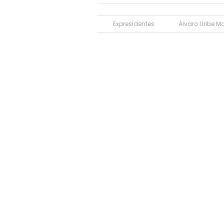
Expresidentes
Álvaro Uribe M