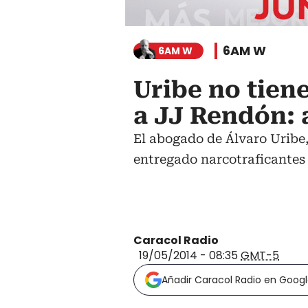
6AM W
6AM W
Uribe no tien
a JJ Rendón:
El abogado de Álvaro Uribe,
entregado narcotraficantes 
Caracol Radio
19/05/2014 - 08:35
GMT-5
Añadir Caracol Radio en Goog