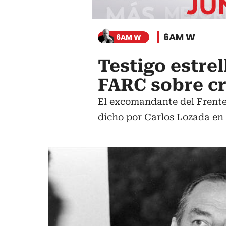
6AM W
6AM W
Testigo estre
FARC sobre c
El excomandante del Frente
dicho por Carlos Lozada en 