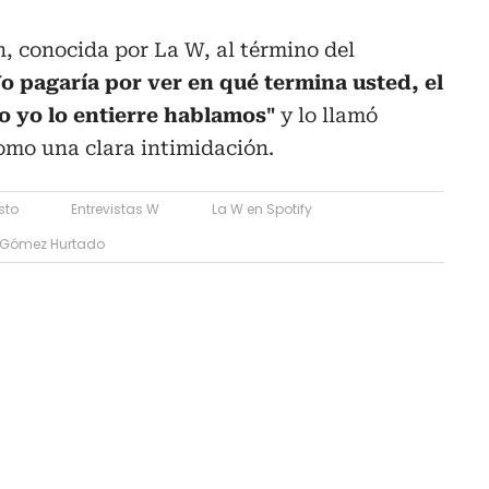
, conocida por La W, al término del
Yo pagaría por ver en qué termina usted, el
o yo lo entierre hablamos"
y lo llamó
como una clara intimidación.
sto
Entrevistas W
La W en Spotify
 Gómez Hurtado