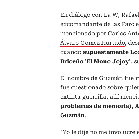
En diálogo con La W, Rafae
excomandante de las Farc en
mencionado por Carlos Anto
Álvaro Gómez Hurtado
, de
cuando
supuestamente Loz
Briceño 'El Mono Jojoy'
, s
El nombre de Guzmán fue m
fue cuestionado sobre quien
extinta guerrilla, allí menc
problemas de memoria), Al
Guzmán
.
"Yo le dije no me involucre 