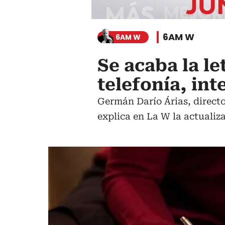
6AM W
6AM W
Se acaba la l
telefonía, int
Germán Darío Árias, direct
explica en La W la actualiz