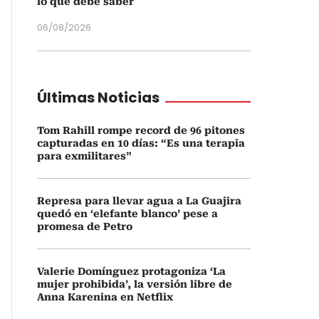
lo que debe saber
06/08/2026
Últimas Noticias
Tom Rahill rompe record de 96 pitones
capturadas en 10 días: “Es una terapia
para exmilitares”
Represa para llevar agua a La Guajira
quedó en ‘elefante blanco’ pese a
promesa de Petro
Valerie Domínguez protagoniza ‘La
mujer prohibida’, la versión libre de
Anna Karenina en Netflix