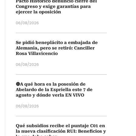
Pacto Histórico denunció cierre del
Congreso y exige garantías para
ejercer la oposición
06/08/2026
Se pidió beneplácito a embajada de
Alemania, pero se retiró: Canciller
Rosa Villavicencio
06/08/2026
🔴A qué hora es la posesión de
Abelardo de la Espriella este 7 de
agosto y dónde verla EN VIVO
06/08/2026
Qué subsidios recibe el puntaje C01 en
la nueva clasificación RUI: Beneficios y