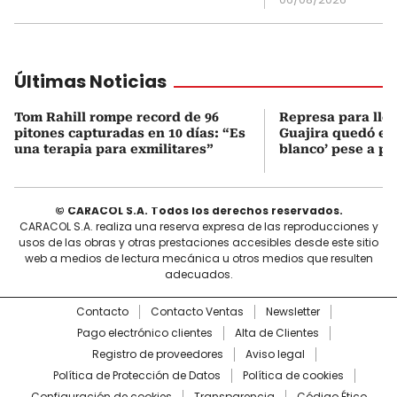
Últimas Noticias
Tom Rahill rompe record de 96
Represa para lle
pitones capturadas en 10 días: “Es
Guajira quedó en 
una terapia para exmilitares”
blanco’ pese a p
© CARACOL S.A. Todos los derechos reservados.
CARACOL S.A. realiza una reserva expresa de las reproducciones y
usos de las obras y otras prestaciones accesibles desde este sitio
web a medios de lectura mecánica u otros medios que resulten
adecuados.
Contacto
Contacto Ventas
Newsletter
Pago electrónico clientes
Alta de Clientes
Registro de proveedores
Aviso legal
Política de Protección de Datos
Política de cookies
Configuración de cookies
Transparencia
Código Ético