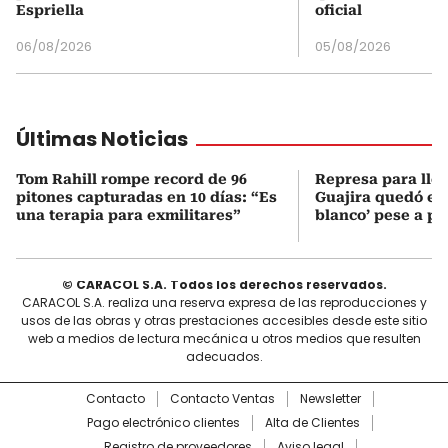
Espriella
oficial
06/08/2026
05/08/2026
Últimas Noticias
Tom Rahill rompe record de 96
Represa para lle
pitones capturadas en 10 días: “Es
Guajira quedó en 
una terapia para exmilitares”
blanco’ pese a p
© CARACOL S.A. Todos los derechos reservados.
CARACOL S.A. realiza una reserva expresa de las reproducciones y
usos de las obras y otras prestaciones accesibles desde este sitio
web a medios de lectura mecánica u otros medios que resulten
adecuados.
Contacto
Contacto Ventas
Newsletter
Pago electrónico clientes
Alta de Clientes
Registro de proveedores
Aviso legal