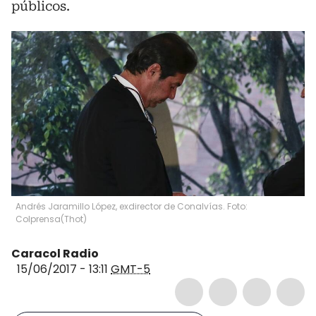
públicos.
Andrés Jaramillo López, exdirector de Conalvías. Foto:
Colprensa
(
Thot
)
Caracol Radio
15/06/2017 - 13:11
GMT-5