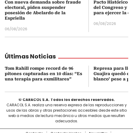
Con nueva demanda sobre fraude
Pacto Histórico d
electoral, piden suspender
del Congreso y e
posesión de Abelardo de la
para ejercer la o
Espriella
06/08/2026
06/08/2026
Últimas Noticias
Tom Rahill rompe record de 96
Represa para lle
pitones capturadas en 10 días: “Es
Guajira quedó en 
una terapia para exmilitares”
blanco’ pese a p
© CARACOL S.A. Todos los derechos reservados.
CARACOL S.A. realiza una reserva expresa de las reproducciones y
usos de las obras y otras prestaciones accesibles desde este sitio
web a medios de lectura mecánica u otros medios que resulten
adecuados.