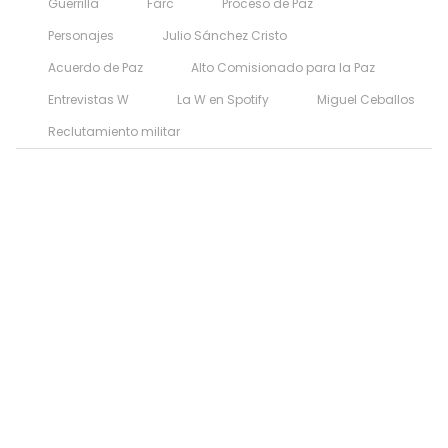
Guerrilla
Farc
Proceso de Paz
Personajes
Julio Sánchez Cristo
Acuerdo de Paz
Alto Comisionado para la Paz
Entrevistas W
La W en Spotify
Miguel Ceballos
Reclutamiento militar