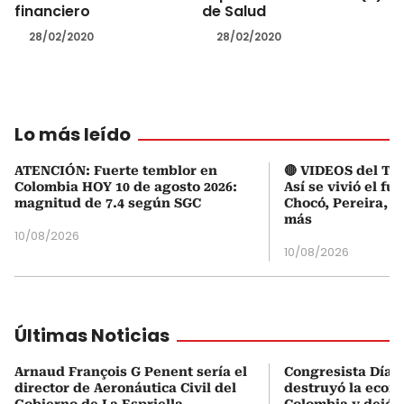
financiero
de Salud
28/02/2020
28/02/2020
Lo más leído
ATENCIÓN: Fuerte temblor en
🔴 VIDEOS del Te
Colombia HOY 10 de agosto 2026:
Así se vivió el fu
magnitud de 7.4 según SGC
Chocó, Pereira, C
más
10/08/2026
10/08/2026
Últimas Noticias
Arnaud François G Penent sería el
Congresista Díaz-
director de Aeronáutica Civil del
destruyó la econ
Gobierno de La Espriella
Colombia y dejó 