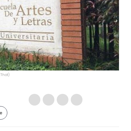
(
Thot
)
le