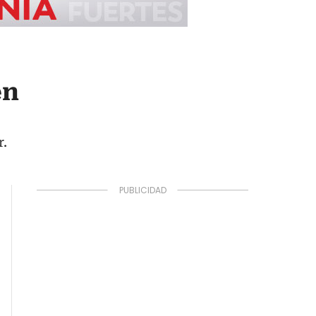
en
r.