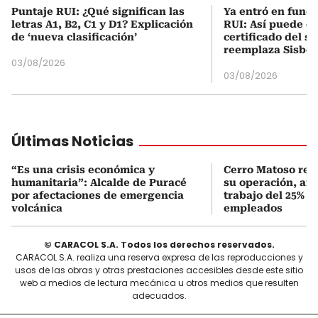
Puntaje RUI: ¿Qué significan las
Ya entró en func
letras A1, B2, C1 y D1? Explicación
RUI: Así puede d
de ‘nueva clasificación’
certificado del s
reemplaza Sisbé
03/08/2026
03/08/2026
Últimas Noticias
“Es una crisis económica y
Cerro Matoso red
humanitaria”: Alcalde de Puracé
su operación, afe
por afectaciones de emergencia
trabajo del 25% d
volcánica
empleados
© CARACOL S.A. Todos los derechos reservados.
CARACOL S.A. realiza una reserva expresa de las reproducciones y
usos de las obras y otras prestaciones accesibles desde este sitio
web a medios de lectura mecánica u otros medios que resulten
adecuados.