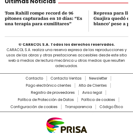
Últimas Noticias
Tom Rahill rompe record de 96
Represa para lle
pitones capturadas en 10 días: “Es
Guajira quedó en 
una terapia para exmilitares”
blanco’ pese a p
© CARACOL S.A. Todos los derechos reservados.
CARACOL S.A. realiza una reserva expresa de las reproducciones y
usos de las obras y otras prestaciones accesibles desde este sitio
web a medios de lectura mecánica u otros medios que resulten
adecuados.
Contacto
Contacto Ventas
Newsletter
Pago electrónico clientes
Alta de Clientes
Registro de proveedores
Aviso legal
Política de Protección de Datos
Política de cookies
Configuración de cookies
Transparencia
Código Ético