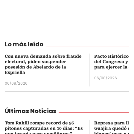
Lo más leído
Con nueva demanda sobre fraude
Pacto Histórico d
electoral, piden suspender
del Congreso y e
posesión de Abelardo de la
para ejercer la o
Espriella
06/08/2026
06/08/2026
Últimas Noticias
Tom Rahill rompe record de 96
Represa para lle
pitones capturadas en 10 días: “Es
Guajira quedó en 
una terapia para exmilitares”
blanco’ pese a p