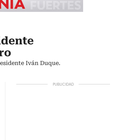
idente
tro
residente Iván Duque.