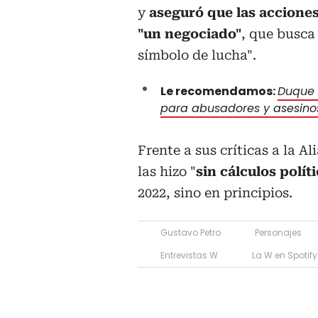
y
aseguró que las acciones
"un negociado"
, que busca
símbolo de lucha".
Le recomendamos:
Duque 
para abusadores y asesino
Frente a sus críticas a la A
las hizo "
sin cálculos polít
2022, sino en principios.
Gustavo Petro
Personajes
Entrevistas W
La W en Spotify