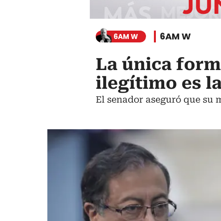
6AM W
6AM W
La única form
ilegítimo es l
El senador aseguró que su m