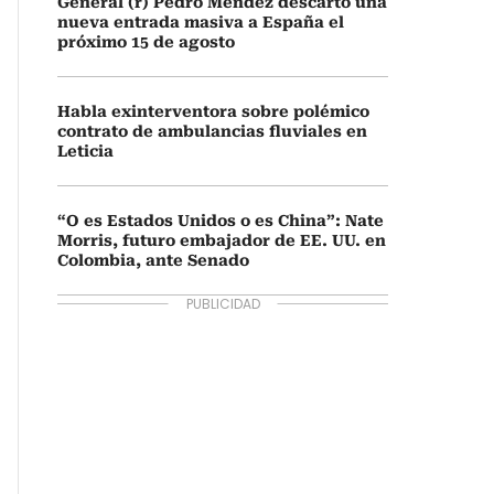
General (r) Pedro Méndez descartó una
nueva entrada masiva a España el
próximo 15 de agosto
Habla exinterventora sobre polémico
contrato de ambulancias fluviales en
Leticia
“O es Estados Unidos o es China”: Nate
Morris, futuro embajador de EE. UU. en
Colombia, ante Senado