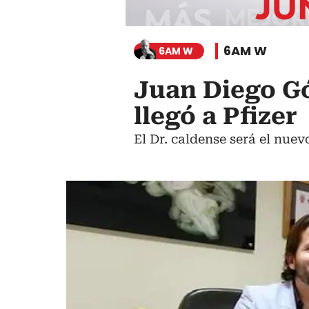
6AM W
6AM W
Juan Diego G
llegó a Pfizer
El Dr. caldense será el nuev