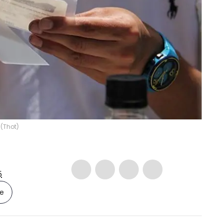
a
(
Thot
)
5
le