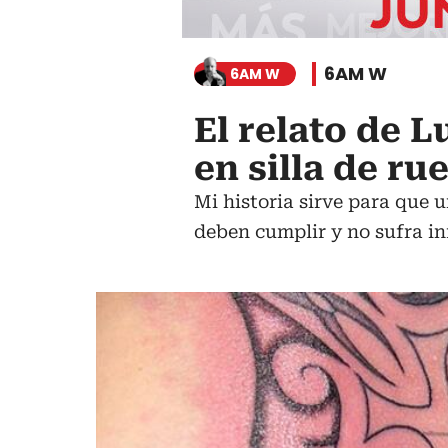
6AM W
6AM W
El relato de L
en silla de ru
Mi historia sirve para que 
deben cumplir y no sufra in