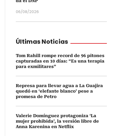
da el DNP
06/08/2026
Últimas Noticias
Tom Rahill rompe record de 96 pitones
capturadas en 10 días: “Es una terapia
para exmilitares”
Represa para llevar agua a La Guajira
quedó en ‘elefante blanco’ pese a
promesa de Petro
Valerie Domínguez protagoniza ‘La
mujer prohibida’, la versión libre de
Anna Karenina en Netflix