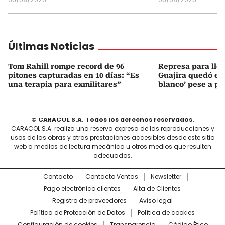
Últimas Noticias
Tom Rahill rompe record de 96
Represa para lle
pitones capturadas en 10 días: “Es
Guajira quedó en 
una terapia para exmilitares”
blanco’ pese a p
© CARACOL S.A. Todos los derechos reservados.
CARACOL S.A. realiza una reserva expresa de las reproducciones y
usos de las obras y otras prestaciones accesibles desde este sitio
web a medios de lectura mecánica u otros medios que resulten
adecuados.
Contacto
Contacto Ventas
Newsletter
Pago electrónico clientes
Alta de Clientes
Registro de proveedores
Aviso legal
Política de Protección de Datos
Política de cookies
Configuración de cookies
Transparencia
Código Ético