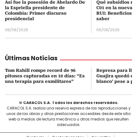
Así fue la posesión de Abelardo De
Qué subsidios rec
la Espriella presidente de
C01 en la nueva c
Colombia: Primer discurso
RUI: Beneficios y
presidencial
saber
08/08/2026
06/08/2026
Últimas Noticias
Tom Rahill rompe record de 96
Represa para lle
pitones capturadas en 10 días: “Es
Guajira quedó en 
una terapia para exmilitares”
blanco’ pese a p
© CARACOL S.A. Todos los derechos reservados.
CARACOL S.A. realiza una reserva expresa de las reproducciones y
usos de las obras y otras prestaciones accesibles desde este sitio
web a medios de lectura mecánica u otros medios que resulten
adecuados.