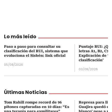
Lo más leído
Paso a paso para consultar su
Puntaje RUI: ¿Qué
clasificación del RUI, sistema que
letras A1, B2, C1 
evoluciona el Sisbén: link oficial
Explicación de ‘
clasificación’
05/08/2026
03/08/2026
Últimas Noticias
Tom Rahill rompe record de 96
Represa para lle
pitones capturadas en 10 días: “Es
Guajira quedó en 
una terapia para exmilitares”
blanco’ pese a p